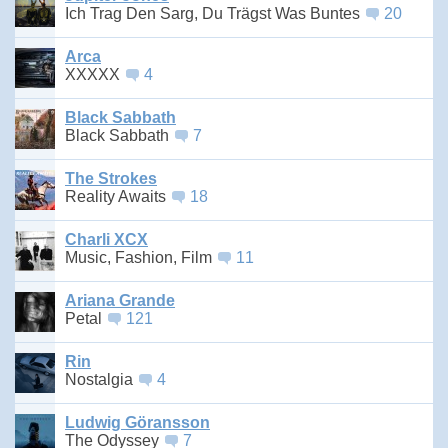
Ich Trag Den Sarg, Du Trägst Was Buntes
20
Arca
XXXXX
4
Black Sabbath
Black Sabbath
7
The Strokes
Reality Awaits
18
Charli XCX
Music, Fashion, Film
11
Ariana Grande
Petal
121
Rin
Nostalgia
4
Ludwig Göransson
The Odyssey
7