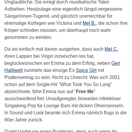
Unglaubliche: Sie erregt durch musikalische Taten
Aufsehen. Heutzutage eine eigentlich längst vergessene
Sängerinnen-Tugend, und gänzlich unerreichbar für
ehemalige Kollegen wie Victoria und
Mel B.
, die schon ihre
Körper schinden müssen, um überhaupt noch wahr
genommen zu werden.
Da wir einfach mal davon ausgehen, dass auch
Mel C.
ihren Lappen bei Virgin inzwischen los hat,
beglückwünschen wir Emma zu dem Erfolg, neben
Geri
Halliwell
nunmehr das einzige Ex-
Spice Girl
mit
Plattenvertrag zu sein. Nicht zu Unrecht: Was sich 2001
schon auf dem Single-Hit "What Took You So Long"
abzeichnete, führt Emma nun auf "
Free Me
"
ausschweifend fort: Unaufgeregter, bisweilen infektiöser
Singalong-Pop für Lounge Bars mit dicken Ohrensesseln.
In Sound und Look beamte sich Emma nämlich flugs in die
60er Jahre zurück.
Damit landet sie einen Punktsieg, denn auch wenn ihr