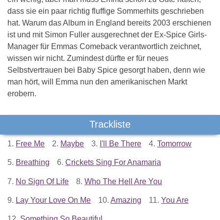
dass sie ein paar richtig fluffige Sommerhits geschrieben
hat. Warum das Album in England bereits 2003 erschienen
ist und mit Simon Fuller ausgerechnet der Ex-Spice Girls-
Manager für Emmas Comeback verantwortlich zeichnet,
wissen wir nicht. Zumindest dürfte er für neues
Selbstvertrauen bei Baby Spice gesorgt haben, denn wie
man hört, will Emma nun den amerikanischen Markt
erobern.
Trackliste
1.
Free Me
2.
Maybe
3.
I'll Be There
4.
Tomorrow
5.
Breathing
6.
Crickets Sing For Anamaria
7.
No Sign Of Life
8.
Who The Hell Are You
9.
Lay Your Love On Me
10.
Amazing
11.
You Are
12.
Something So Beautiful