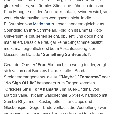
glockenhelles, verträumtes Stimmchen ähnlich dem von
Frau
Minogue
nie den Ausdruckspokal gewinnen wird, so
versucht sie musikalisch wenigstens nicht, in die
Fußstapfen von
Madonna
zu treten, sondern gleicht das
Soundbild an ihre Stimme an. Folglich ist Emmas Pop-
Universum leicht, selten seicht, opulent, und doch nicht
manieriert. Dass die Frau gar keine Singstimme besitzt,
merkt man eigentlich erst beim Abschlusssong, der
klassischen Ballade "
Something So Beautiful
".
Gerät der Opener "
Free Me
" noch ein wenig bieder, zeigt
sich schon dort Buntons Liebe zu alten Bond-
Streicherarrangements, die auf "
Maybe
", "
Tomorrow
" oder
"
No Sign Of Life
" besonders zum Tragen kommen.
"
Crickets Sing For Anamaria
", im '68er-Original von
Marcos Valle, ist dann waschechter Sixties-Chartspop mit
Samba-Rhythmen, Kastagnetten, Handclaps und
Glockenspiel. Gegen Ende verflacht die Vorstellung zwar
ein wenig, aber man muss Emma schon zu Gute halten,