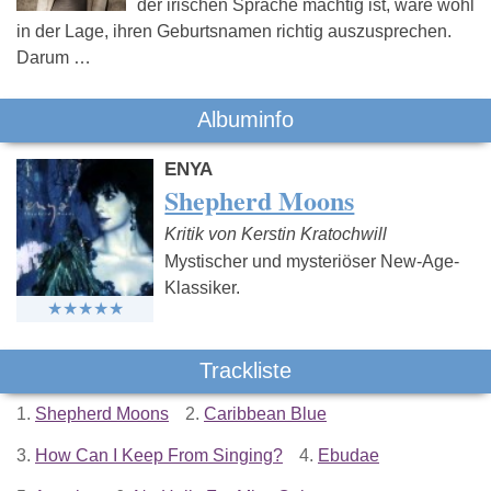
der irischen Sprache mächtig ist, wäre wohl
in der Lage, ihren Geburtsnamen richtig auszusprechen.
Darum …
Albuminfo
ENYA
Shepherd Moons
Kritik von Kerstin Kratochwill
Mystischer und mysteriöser New-Age-
Klassiker.
Trackliste
1.
Shepherd Moons
2.
Caribbean Blue
3.
How Can I Keep From Singing?
4.
Ebudae