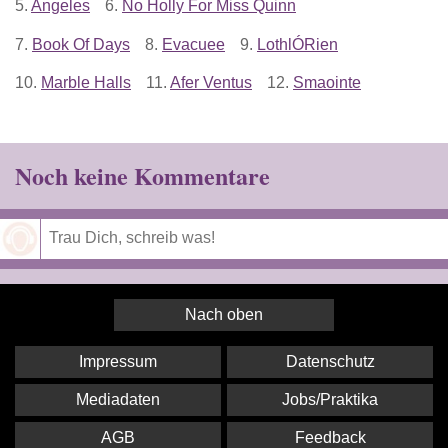
5.
Angeles
6.
No Holly For Miss Quinn
7.
Book Of Days
8.
Evacuee
9.
LothlÓRien
10.
Marble Halls
11.
Afer Ventus
12.
Smaointe
Noch keine Kommentare
Speichern
Nach oben
Impressum
Datenschutz
Mediadaten
Jobs/Praktika
AGB
Feedback