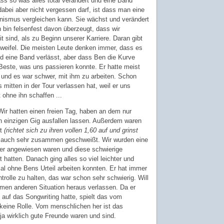
ss so was alles total verändert und eine Band
abei aber nicht vergessen darf, ist dass man eine
nismus vergleichen kann. Sie wächst und verändert
 bin felsenfest davon überzeugt, dass wir
it sind, als zu Beginn unserer Karriere. Daran gibt
Zweifel. Die meisten Leute denken immer, dass es
d eine Band verlässt, aber dass Ben die Kurve
 Beste, was uns passieren konnte. Er hatte meist
, und es war schwer, mit ihm zu arbeiten. Schon
s mitten in der Tour verlassen hat, weil er uns
t ohne ihn schaffen ...
. Wir hatten einen freien Tag, haben an dem nur
n einzigen Gig ausfallen lassen. Außerdem waren
ft
(richtet sich zu ihren vollen 1,60 auf und grinst
s auch sehr zusammen geschweißt. Wir wurden eine
nder angewiesen waren und diese schwierige
hatten. Danach ging alles so viel leichter und
mal ohne Bens Urteil arbeiten konnten. Er hat immer
ntrolle zu halten, das war schon sehr schwierig. Will
mmen anderen Situation heraus verlassen. Da er
 auf das Songwriting hatte, spielt das vom
keine Rolle. Vom menschlichen her ist das
 ja wirklich gute Freunde waren und sind.