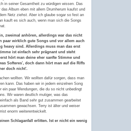
ach in seiner Gesamtheit zu würdigen wissen. Das
ir das Album eben mit allem Drumherum kaufst und
dem Netz ziehst. Aber ich glaube sogar so fest an
n kauft es sich auch, wenn man sich die Songs
at.
in, zweimal anhören, allerdings war das nicht
ein paar wirklich gute Songs und vor allem auch
htig heavy sind. Allerdings muss man das erst
imme ist einfach sehr prägnant und steht
uerst hört man deine eher sanfte Stimme und
was Softeres', doch dann hört man auf die Riffs
her doch nicht'.
chen wollten. Wir wollten dafür sorgen, dass man
eren kann. Das haben wir in jedem einzelnen Song
r ein paar Wendungen, die du so nicht unbedingt
uns. Wir waren deutlich mutiger, was das
 einfach als Band sehr gut zusammen gearbeitet
zusammen gewachsen. Terry ist älter und weiser
rist enorm weiterentwickelt.
nen Schlaganfall erlitten. Ist er nicht ein wenig