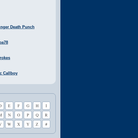
inger Death Punch
ba78
rokes
ic Callboy
D
E
F
G
H
I
M
N
O
P
Q
R
V
W
X
Y
Z
#