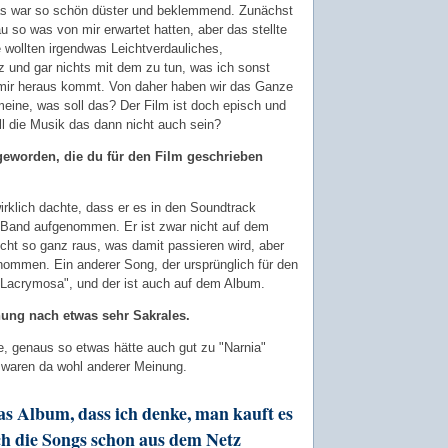
 das war so schön düster und beklemmend. Zunächst
u so was von mir erwartet hatten, aber das stellte
e wollten irgendwas Leichtverdauliches,
z und gar nichts mit dem zu tun, was ich sonst
 mir heraus kommt. Von daher haben wir das Ganze
meine, was soll das? Der Film ist doch episch und
ll die Musik das dann nicht auch sein?
geworden, die du für den Film geschrieben
rklich dachte, dass er es in den Soundtrack
er Band aufgenommen. Er ist zwar nicht auf dem
cht so ganz raus, was damit passieren wird, aber
nommen. Ein anderer Song, der ursprünglich für den
 "Lacrymosa", und der ist auch auf dem Album.
ung nach etwas sehr Sakrales.
de, genaus so etwas hätte auch gut zu "Narnia"
 waren da wohl anderer Meinung.
das Album, dass ich denke, man kauft es
ch die Songs schon aus dem Netz