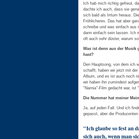
Ich hab mich richtig gefreut,
dachte ich auch, dass sie gena
sich bald als Irrtum heraus. Di
Fröhlicheres. Das hat aber gan
schreibe und was einfach aus
dann einfach sein lassen. Ich 
oft auch sehr düster, warum so
Was ist denn aus der Musik 
hast?
Den Hauptsong, von dem ich wi
schafft, haben wir jetzt mit d
Album, und es ist auch noch ni
wir haben ihn zumindest aufge
"Narnia"-Film gedacht war, ist
Die Nummer hat meiner Mein
Ja, auf jeden Fall. Und ich fin
gepasst, aber die Produzenten
"Ich glaube so fest an 
sich auch, wenn man si