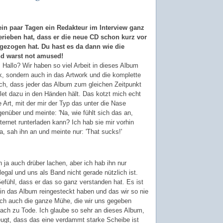
 ein paar Tagen ein Redakteur im Interview ganz
erieben hat, dass er die neue CD schon kurz vor
gezogen hat. Du hast es da dann wie die
nd warst not amused!
 Hallo? Wir haben so viel Arbeit in dieses Album
ik, sondern auch in das Artwork und die komplette
h, dass jeder das Album zum gleichen Zeitpunkt
et dazu in den Händen hält. Das kotzt mich echt
e Art, mit der mir der Typ das unter die Nase
enüber und meinte: 'Na, wie fühlt sich das an,
rnet runterladen kann? Ich hab sie mir vorhin
, sah ihn an und meinte nur: 'That sucks!'
ja auch drüber lachen, aber ich hab ihn nur
llegal und uns als Band nicht gerade nützlich ist.
Gefühl, dass er das so ganz verstanden hat. Es ist
r in das Album reingesteckt haben und das wir so nie
ach auch die ganze Mühe, die wir uns gegeben
fach zu Tode. Ich glaube so sehr an dieses Album,
eugt, dass das eine verdammt starke Scheibe ist