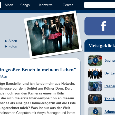
Alben
Songs
Konzerte
Genres
Alben
Meistgeklick
Fotos
Jupite
in großer Bruch in meinem Leben"
Def Le
Edele
zige Baustelle, und ich lande mehr aus Notwehr,
Pasha
ffinesse vor dem Sofitel am Kölner Dom. Dort
de noch von den Kameras eines in Köln
 die sich die erste Interviewposition an diesem
The H
hat es als einziges Online-Magazin auf die Liste
ausgerechnet mich? Was ist nur aus der Welt
Arian
rhaltsamen Gespräch mit Amys Manager und ihrem