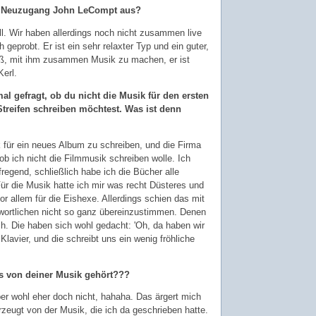
m Neuzugang John LeCompt aus?
oll. Wir haben allerdings noch nicht zusammen live
 geprobt. Er ist ein sehr relaxter Typ und ein guter,
aß, mit ihm zusammen Musik zu machen, er ist
Kerl.
al gefragt, ob du nicht die Musik für den ersten
treifen schreiben möchtest. Was ist denn
 für ein neues Album zu schreiben, und die Firma
 ob ich nicht die Filmmusik schreiben wolle. Ich
regend, schließlich habe ich die Bücher alle
ür die Musik hatte ich mir was recht Düsteres und
r allem für die Eishexe. Allerdings schien das mit
twortlichen nicht so ganz übereinzustimmen. Denen
h. Die haben sich wohl gedacht: 'Oh, da haben wir
lavier, und die schreibt uns ein wenig fröhliche
s von deiner Musik gehört???
ber wohl eher doch nicht, hahaha. Das ärgert mich
rzeugt von der Musik, die ich da geschrieben hatte.