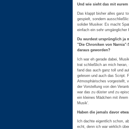
Und wie sieht das mit eure
Das klappt bisher alles ganz t
gespielt, sondern ausschließlich
solider Musiker. Es macht Sp
einfach ein sehr umgänglicher 
Du wurdest ursprünglich ja m
"Die Chroniken von Narnia"-S
daraus geworden?
Ich war eh gerade dabei, Musik
trat schließlich an mich heran,
fand das auch ganz toll und auf
gelesen und auch das Script. F
Atmosphärisches vorgestellt, vo
der Vorstellung von den Veran
war das zu düster und zu episc
ein kleines Mädchen mit ihrem K
Musik'.
Haben die jemals davor etwa
Ich dachte eigentlich schon, a
echt, denn ich war wirklich übe