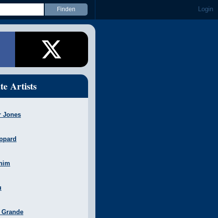
Login
te Artists
r Jones
ppard
nim
u
a Grande