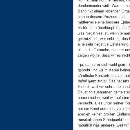
Nun ja, man könnte meinen, da
durcheinander wirft. Was man d
Band mit einem lebenden Orga
sich in diesem Prozess und ich
mittlerweile eine bessere Einhe
es für mich überhaupt keinen 
was Negatives ist, wenn jeman
gekratzt hat, war echt mit das
eine sehr negative Einstellung
allein die Tatsache, dass er un
zeigen wollte, dass wir es nich
Tja, da hat er sich wohl geirrt
geprobt und wir mussten keine
sämtliche Konzerte ausverkau
dabei ganz stolz)
. Das hat un
Einheit, weil wir sehr aufeina
Situation zusammen gemeistert 
harmonischer, weil wir auf ein
versucht, alles unter seiner Ko
hat die Band aus einer vollko
aber eh keinen großen Einfluss
musikalischen Standpunkt her 
natürlich was anderes, weil wir