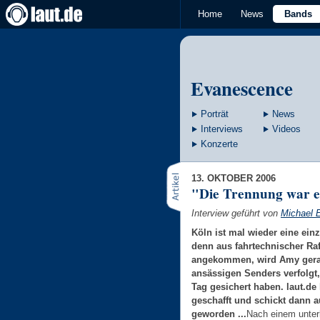
Home
News
Bands
Evanescence
Porträt
News
Interviews
Videos
Konzerte
13. OKTOBER 2006
"Die Trennung war e
Interview geführt von
Michael 
Köln ist mal wieder eine ein
denn aus fahrtechnischer Ra
angekommen, wird Amy gera
ansässigen Senders verfolgt,
Tag gesichert haben. laut.de 
geschafft und schickt dann 
geworden ...
Nach einem unte