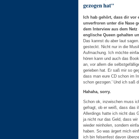
gezogen hat"
Ich hab gehört, dass dir vor
unverfroren unter die Nase g
dem Interview aus dem Netz 
englische Queen gehalten u
Das kannst du aber laut sagen.
gesteckt. Nicht nur in die Mus
Aufmachung. Ich möchte einfac
hören kann und auch das Bookl
an, vor allem die selbstgefällig
gerieben hat. Er saß mir so geg
dass man eure CD schon im Inte
schon gezogen.' Und ich saß da
Hahaha, sorry.
Schon ok, inzwischen muss ich 
gefragt, ob er weiß, dass das i
Allerdings hatte ich nicht das 
ja nicht nur das Geld, dass wi
wieder reinholen, sondern einf
haben. So was ärgert mich ein
ich bin felsenfest davon überz