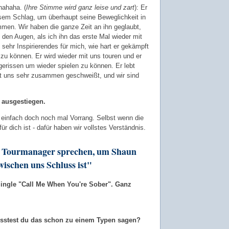
hahaha. (
Ihre Stimme wird ganz leise und zart
): Er
esem Schlag, um überhaupt seine Beweglichkeit in
men. Wir haben die ganze Zeit an ihn geglaubt,
n den Augen, als ich ihn das erste Mal wieder mit
sehr Inspirierendes für mich, wie hart er gekämpft
 zu können. Er wird wieder mit uns touren und er
fgerissen um wieder spielen zu können. Er lebt
at uns sehr zusammen geschweißt, und wir sind
 ausgestiegen.
t einfach doch noch mal Vorrang. Selbst wenn die
r dich ist - dafür haben wir vollstes Verständnis.
m Tourmanager sprechen, um Shaun
wischen uns Schluss ist"
ingle "Call Me When You're Sober". Ganz
usstest du das schon zu einem Typen sagen?