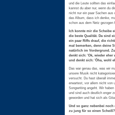
und die Leute sollten das einf
kannst du aber nur, wenn du d
nicht nur ein paar Sachen aus 
das Album, dass ich denke, ma
schon aus dem Netz gezogen h
Ich konnte mir die Scheibe e
die beste Qualität. Da sind 
ein paar Riffs drauf, die ric
mal bemerken, denn deine St
natürlich im Vordergrund. Z
denkt sich: 'Ok, wieder eher 
und denkt sich: 'Öha, wohl e
Das war genau das, was wir ma
unsere Musik nicht kategorisi
versucht. Du hast überall imme
erwartest, vor allem nicht von 
Songwriting angeht. Wir haben
und sind auch deutlich enger 
geworden und hat sich als Gitar
Und so ganz nebenbei noch ei
zu jung für so einen Scheiß?