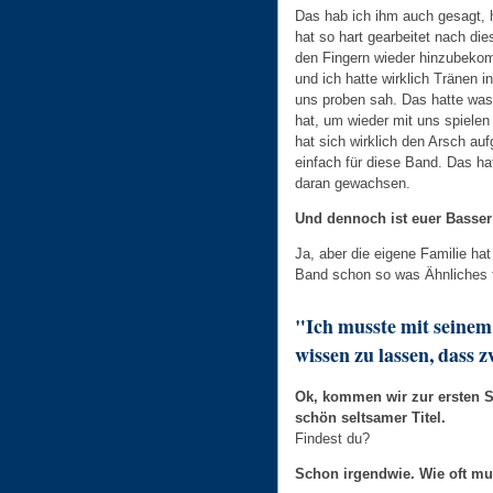
Das hab ich ihm auch gesagt, 
hat so hart gearbeitet nach di
den Fingern wieder hinzubekom
und ich hatte wirklich Tränen i
uns proben sah. Das hatte was 
hat, um wieder mit uns spielen
hat sich wirklich den Arsch au
einfach für diese Band. Das h
daran gewachsen.
Und dennoch ist euer Basser
Ja, aber die eigene Familie ha
Band schon so was Ähnliches fü
"Ich musste mit seine
wissen zu lassen, dass z
Ok, kommen wir zur ersten S
schön seltsamer Titel.
Findest du?
Schon irgendwie. Wie oft m