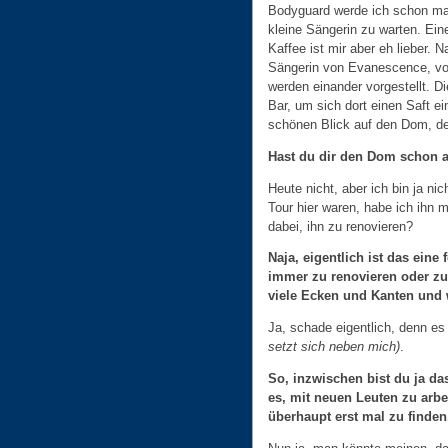
Bodyguard werde ich schon mal
kleine Sängerin zu warten. Ein
Kaffee ist mir aber eh lieber.
Sängerin von Evanescence, von
werden einander vorgestellt. Di
Bar, um sich dort einen Saft e
schönen Blick auf den Dom, der
Hast du dir den Dom schon 
Heute nicht, aber ich bin ja nic
Tour hier waren, habe ich ihn 
dabei, ihn zu renovieren?
Naja, eigentlich ist das eine
immer zu renovieren oder zu 
viele Ecken und Kanten und 
Ja, schade eigentlich, denn es
setzt sich neben mich)
.
So, inzwischen bist du ja da
es, mit neuen Leuten zu arbei
überhaupt erst mal zu finden