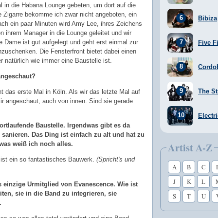
 in die Habana Lounge gebeten, um dort auf die
e Zigarre bekomme ich zwar nicht angeboten, ein
Bibiza
 Nach ein paar Minuten wird Amy Lee, ihres Zeichens
 ihrem Manager in die Lounge geleitet und wir
e Dame ist gut aufgelegt und geht erst einmal zur
Five F
inzuschenken. Die Fensterfront bietet dabei einen
 natürlich wie immer eine Baustelle ist.
Cordo
angeschaut?
The St
ht das erste Mal in Köln. Als wir das letzte Mal auf
mir angeschaut, auch von innen. Sind sie gerade
Electr
 fortlaufende Baustelle. Irgendwas gibt es da
sanieren. Das Ding ist einfach zu alt und hat zu
Artist A-Z
was weiß ich noch alles.
 ist ein so fantastisches Bauwerk.
(Spricht's und
A
B
C
J
K
L
s einzige Urmitglied von Evanescence. Wie ist
ten, sie in die Band zu integrieren, sie
S
T
U
.