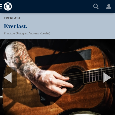
EVERLAST
Everlast.
© laut.de (Fotograf: Andreas Koesler)