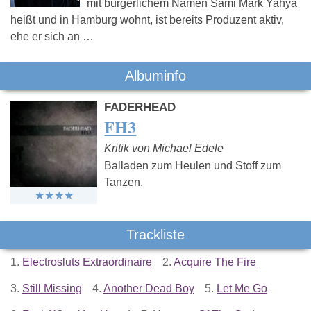
mit bürgerlichem Namen Sami Mark Yahya
heißt und in Hamburg wohnt, ist bereits Produzent aktiv,
ehe er sich an …
Albuminfo
FADERHEAD
FH3
Kritik von Michael Edele
Balladen zum Heulen und Stoff zum
Tanzen.
Trackliste
1.
Electrosluts Extraordinaire
2.
Acquire The Fire
3.
Still Missing
4.
Another Dead Boy
5.
Let Me Go