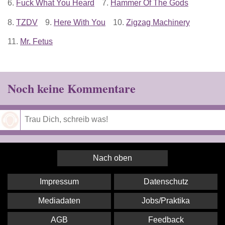
6.
Fuck What You Heard
7.
Hammer Of The Gods
8.
TZDV
9.
Here With You
10.
Zigzag Machinery
11.
Mr. Fetus
Noch keine Kommentare
Speichern
Nach oben
Impressum
Datenschutz
Mediadaten
Jobs/Praktika
AGB
Feedback