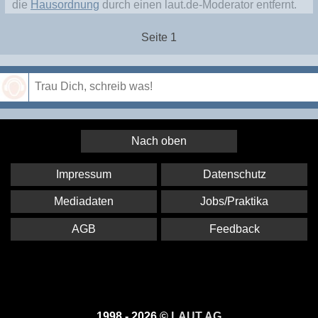
die
Hausordnung
durch einen laut.de-Moderator entfernt.
Seite 1
Speichern
Nach oben
Impressum
Datenschutz
Mediadaten
Jobs/Praktika
AGB
Feedback
1998 - 2026 ©
LAUT AG