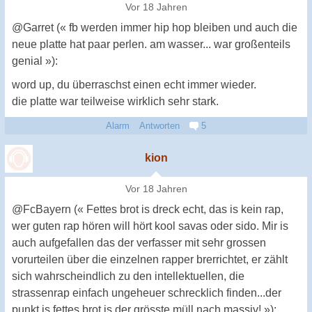
Vor 18 Jahren
@Garret (« fb werden immer hip hop bleiben und auch die
neue platte hat paar perlen. am wasser... war großenteils
genial »):
word up, du überraschst einen echt immer wieder.
die platte war teilweise wirklich sehr stark.
Alarm
Antworten
5
kion
Vor 18 Jahren
@FcBayern (« Fettes brot is dreck echt, das is kein rap,
wer guten rap hören will hört kool savas oder sido. Mir is
auch aufgefallen das der verfasser mit sehr grossen
vorurteilen über die einzelnen rapper brerrichtet, er zählt
sich wahrscheindlich zu den intellektuellen, die
strassenrap einfach ungeheuer schrecklich finden...der
punkt is fettes brot is der grösste müll nach massiv! »):