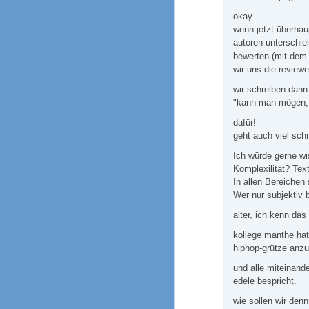
okay.
wenn jetzt überhaup
autoren unterschie
bewerten (mit dem
wir uns die reviewe
wir schreiben dann 
"kann man mögen, 
dafür!
geht auch viel schne
Ich würde gerne wi
Komplexilität? Tex
In allen Bereichen
Wer nur subjektiv be
alter, ich kenn da
kollege manthe hat
hiphop-grütze anzu
und alle miteinande
edele bespricht.
wie sollen wir denn