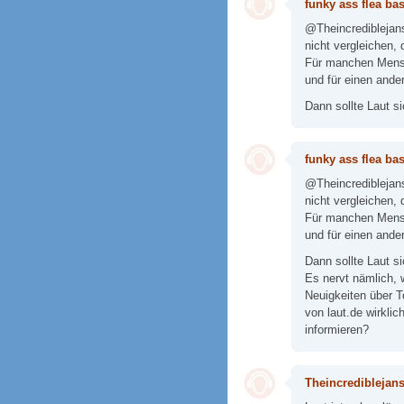
funky ass flea ba
@Theincrediblejan
nicht vergleichen,
Für manchen Mensc
und für einen ander
Dann sollte Laut si
funky ass flea ba
@Theincrediblejan
nicht vergleichen,
Für manchen Mensc
und für einen ander
Dann sollte Laut si
Es nervt nämlich, 
Neuigkeiten über T
von laut.de wirklic
informieren?
Theincrediblejan