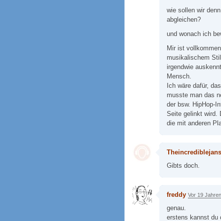
wie sollen wir denn
abgleichen?
und wonach ich bewe
Mir ist vollkommen
musikalischem Stil,
irgendwie auskennt
Mensch.
Ich wäre dafür, das
musste man das no
der bsw. HipHop-In
Seite gelinkt wird
die mit anderen Pl
Theincrediblejan
Gibts doch.
freddy
Vor 19 Jahre
genau.
erstens kannst du 