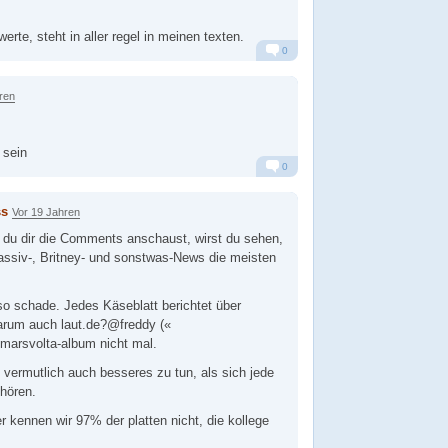
rte, steht in aller regel in meinen texten.
0
Alarm
Antworten
ren
 sein
0
Alarm
Antworten
ss
Vor 19 Jahren
du dir die Comments anschaust, wirst du sehen,
assiv-, Britney- und sonstwas-News die meisten
so schade. Jedes Käseblatt berichtet über
arum auch laut.de?@freddy («
s marsvolta-album nicht mal.
 vermutlich auch besseres zu tun, als sich jede
hören.
r kennen wir 97% der platten nicht, die kollege