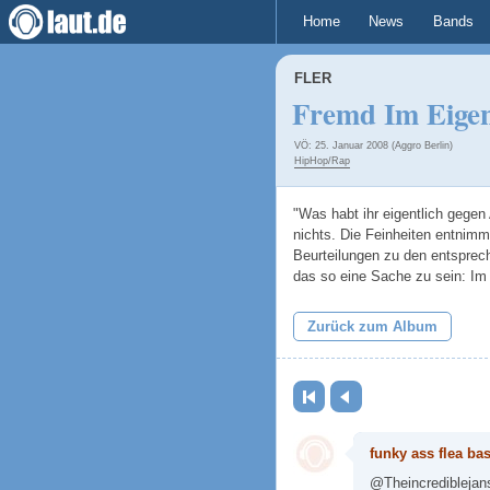
Home
News
Bands
FLER
Fremd Im Eige
VÖ: 25. Januar 2008 (Aggro Berlin)
HipHop/Rap
"Was habt ihr eigentlich gegen A
nichts. Die Feinheiten entnimm
Beurteilungen zu den entspre
das so eine Sache zu sein: Im
Zurück zum Album
Erste Seite
Zurück
funky ass flea ba
@Theincrediblejans