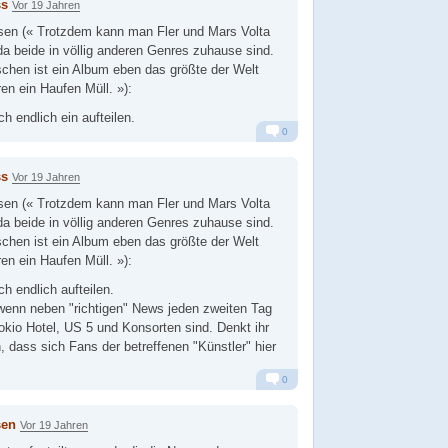
ss
Vor 19 Jahren
sen (« Trotzdem kann man Fler und Mars Volta
 da beide in völlig anderen Genres zuhause sind.
hen ist ein Album eben das größte der Welt
en ein Haufen Müll. »):
ch endlich ein aufteilen.
0
Alarm
Antworten
ss
Vor 19 Jahren
sen (« Trotzdem kann man Fler und Mars Volta
 da beide in völlig anderen Genres zuhause sind.
hen ist ein Album eben das größte der Welt
en ein Haufen Müll. »):
ch endlich aufteilen.
wenn neben "richtigen" News jeden zweiten Tag
okio Hotel, US 5 und Konsorten sind. Denkt ihr
h, dass sich Fans der betreffenen "Künstler" hier
0
Alarm
Antworten
sen
Vor 19 Jahren