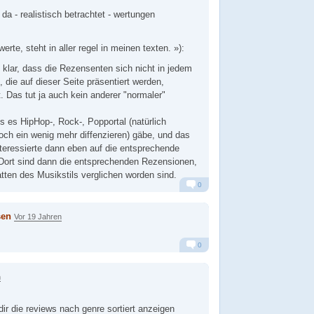
 da - realistisch betrachtet - wertungen
rte, steht in aller regel in meinen texten. »):
 klar, dass die Rezensenten sich nicht in jedem
 die auf dieser Seite präsentiert werden,
. Das tut ja auch kein anderer "normaler"
s es HipHop-, Rock-, Popportal (natürlich
ch ein wenig mehr diffenzieren) gäbe, und das
teressierte dann eben auf die entsprechende
. Dort sind dann die entsprechenden Rezensionen,
atten des Musikstils verglichen worden sind.
0
Alarm
Antworten
sen
Vor 19 Jahren
0
Alarm
Antworten
n
dir die reviews nach genre sortiert anzeigen