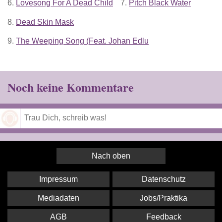
6.
Lovesong For A Dead Child
7.
Pitch Black Water
8.
Dead Skin Mask
9.
The Weeping Song (Feat. Johan Edlu
Noch keine Kommentare
Speichern
Nach oben
Impressum
Datenschutz
Mediadaten
Jobs/Praktika
AGB
Feedback