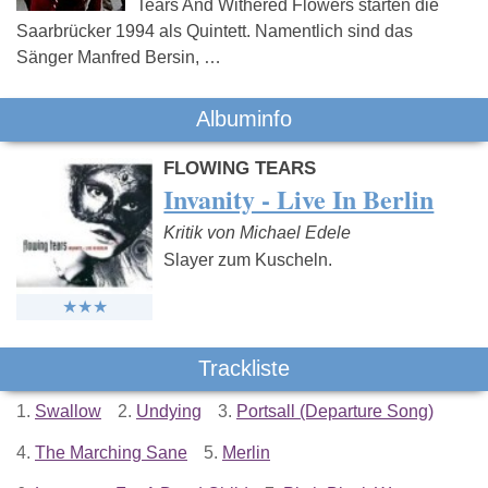
Tears And Withered Flowers starten die
Saarbrücker 1994 als Quintett. Namentlich sind das
Sänger Manfred Bersin, …
Albuminfo
FLOWING TEARS
Invanity - Live In Berlin
Kritik von Michael Edele
Slayer zum Kuscheln.
Trackliste
1.
Swallow
2.
Undying
3.
Portsall (Departure Song)
4.
The Marching Sane
5.
Merlin