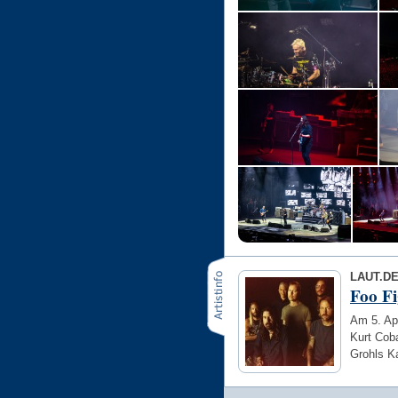
LAUT.D
Foo Fi
Am 5. Ap
Kurt Cob
Grohls Ka