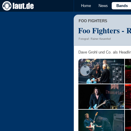
Home
News
Bands
FOO FIGHTERS
Foo Fighters - 
Fotograf: Rainer Keuenhof
Dave Grohl und Co. als Headl