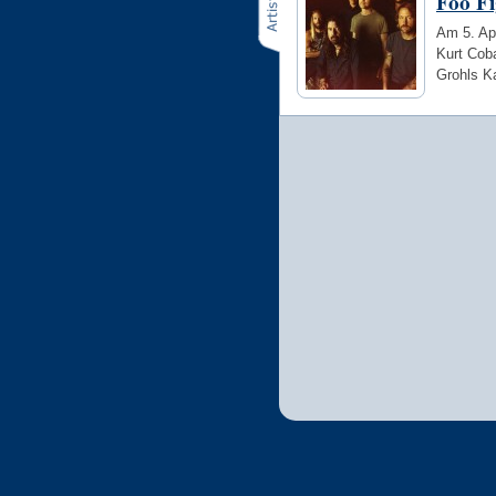
Foo Fi
Am 5. Ap
Kurt Cob
Grohls Ka