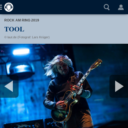
ROCK AM RING 2019
TOOL
© laut.de (Fotograf: Lars Krüger)