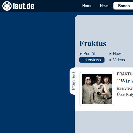
Home
News
Bands
Fraktus
Porträt
News
Interviews
Videos
FRAKTUS
"Wir s
Intervie
Über Katy