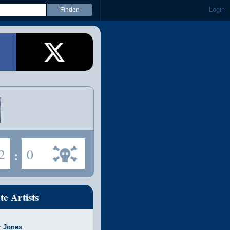
Login
2
:
0
te Artists
r Jones