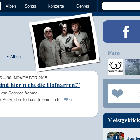
Alben
Songs
Konzerte
Genres
Fans
Alben
 – 30. NOVEMBER 2015
ind hier nicht die Hofnarren!"
w von Deborah Katona
 Perry, den Tod des Internets etc.
6
Meistgeklick
Jupite