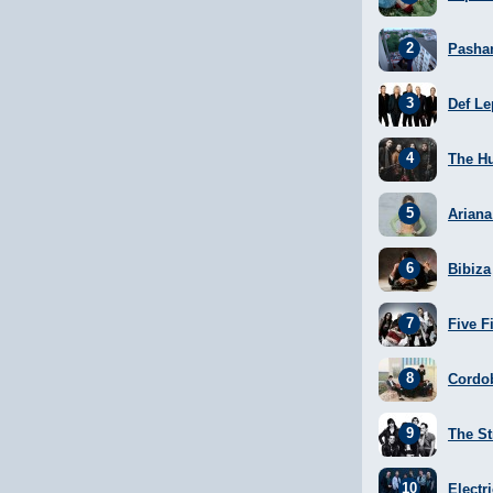
Pasha
Def Le
The H
Arian
Bibiza
Five F
Cordo
The St
Electr