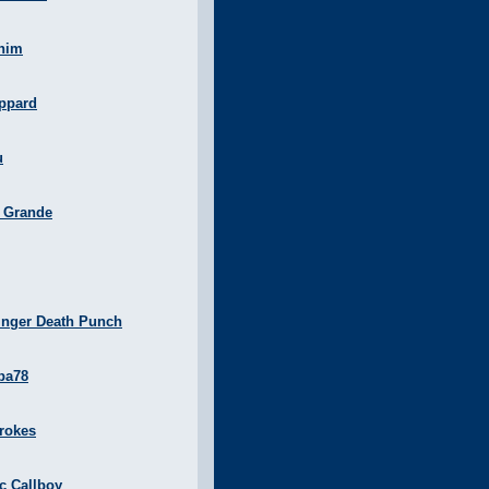
nim
ppard
u
a Grande
inger Death Punch
ba78
rokes
ic Callboy