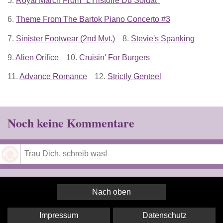
5.
Royal March From "L'Histoire Du Soldat"
6.
Theme From The Bartok Piano Concerto #3
7.
Sinister Footwear (2nd Mvt.)
8.
Stevie's Spanking
9.
Alien Orifice
10.
Cruisin' For Burgers
11.
Advance Romance
12.
Strictly Genteel
Noch keine Kommentare
Speichern
Nach oben
Impressum
Datenschutz