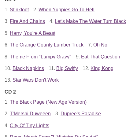
1.
Stinkfoot
2.
When Yuppies Go To Hell
3.
Fire And Chains
4.
Let's Make The Water Turn Black
5.
Harry, You're A Beast
6.
The Orange County Lumber Truck
7.
Oh No
8.
Theme From "Lumpy Gravy"
9.
Eat That Question
10.
Black Napkins
11.
Big Swifty
12.
King Kong
13.
Star Wars Don't Work
CD 2
1.
The Black Page (New Age Version)
2.
T'Mershi Duweeen
3.
Dupree's Paradise
4.
City Of Tiny Lights