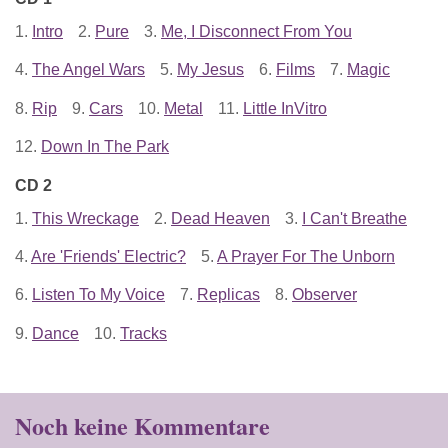
1.
Intro
2.
Pure
3.
Me, I Disconnect From You
4.
The Angel Wars
5.
My Jesus
6.
Films
7.
Magic
8.
Rip
9.
Cars
10.
Metal
11.
Little InVitro
12.
Down In The Park
CD 2
1.
This Wreckage
2.
Dead Heaven
3.
I Can't Breathe
4.
Are 'Friends' Electric?
5.
A Prayer For The Unborn
6.
Listen To My Voice
7.
Replicas
8.
Observer
9.
Dance
10.
Tracks
Noch keine Kommentare