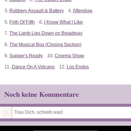
3.
Robbery Assault & Battery
4.
Afterglow
5.
Firth Of Fifth
6.
I Know What I Like
7.
The Lamb Lies Down on Broadway
8.
The Musical Box (Closing Section)
9.
Supper's Ready
10.
Cinema Show
11.
Dance On A Volcano
12.
Los Endos
Noch keine Kommentare
Speichern