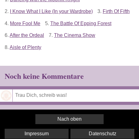
2.
I Know What I Like (In your Wardrobe)
3.
Firth Of Fifth
4.
More Fool Me
5.
The Battle Of Epping Forest
6.
After the Ordeal
7.
The Cinema Show
8.
Aisle of Plenty
Noch keine Kommentare
Speichern
Nach oben
Impressum
Datenschutz