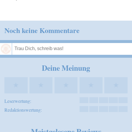
Noch keine Kommentare
Speichern
Deine Meinung
★
★
★
★
★
Leserwertung:
Redaktionswertung:
Meistgelesene Reviews