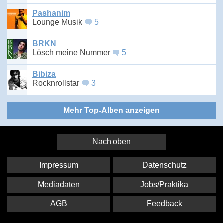
Pashanim
Lounge Musik
5
BRKN
Lösch meine Nummer
5
Bibiza
Rocknrollstar
3
Mehr Top-Alben anzeigen
Nach oben
Impressum
Datenschutz
Mediadaten
Jobs/Praktika
AGB
Feedback