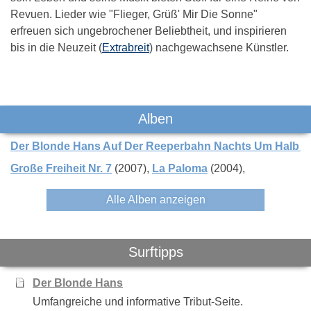
Revuen. Lieder wie "Flieger, Grüß' Mir Die Sonne"
erfreuen sich ungebrochener Beliebtheit, und inspirieren
bis in die Neuzeit (
Extrabreit
) nachgewachsene Künstler.
Das könnte Dich auch interessieren:
Alben
Der Blonde Hans Auf Der Reeperbahn Nachts Um Halb E
Große Freiheit Nr. 7
(2007)
La Paloma
(2004)
Alle Alben anzeigen
Udo Jürgens
Peter Maffay
Max Raabe
Palastorche
Surftipps
Der Blonde Hans
Umfangreiche und informative Tribut-Seite.