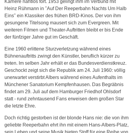
Karriere nahtlos fort. 1953 gelingt ihm im Verbund mit
Heinz Rühmann in "Auf Der Reeperbahn Nachts Um Halb
Eins" ein Klassiker des frühen BRD-Kinos. Der von ihm
gesungene Titelsong mausert sich zum Evergreen. Mit
weiteren Filmen und Theater-Auftritten bleibt er bis Ende
der fünfziger Jahre gut im Geschäft.
Eine 1960 erlittene Sturzverletzung während eines
Bühnenauftritts zwingt den Künstler, beruflich kürzer zu
treten. Im selben Jahr erhält er das Bundesverdienstkreuz.
Geschockt zeigt sich die Republik am 24. Juli 1960: völlig
unerwartet verstirbt Albers während eines Aufenthalts im
Münchener Sanatorium Kempfenhausen. Das Begräbnis
findet am 29. Juli auf dem Hamburger Friedhof Ohlsdorf
statt - rund zehntausend Fans erweisen dem großen Star
die letzte Ehre.
Doch richtig gestorben ist der blonde Hans nie: die von ihm
geliebte Reeperbahn ehrt ihn mit einem Hans-Albers-Platz,
sein Leben und seine Musik bieten Stoff für eine Reihe von