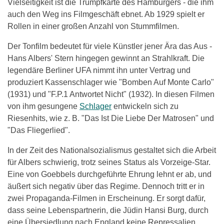
Vielseitigkeit ist die Trumpfkarte des Hamburgers - die ihm
auch den Weg ins Filmgeschäft ebnet. Ab 1929 spielt er
Rollen in einer großen Anzahl von Stummfilmen.
Der Tonfilm bedeutet für viele Künstler jener Ära das Aus -
Hans Albers' Stern hingegen gewinnt an Strahlkraft. Die
legendäre Berliner UFA nimmt ihn unter Vertrag und
produziert Kassenschlager wie "Bomben Auf Monte Carlo"
(1931) und "F.P.1 Antwortet Nicht" (1932). In diesen Filmen
von ihm gesungene
Schlager
entwickeln sich zu
Riesenhits, wie z. B. "Das Ist Die Liebe Der Matrosen" und
"Das Fliegerlied".
In der Zeit des Nationalsozialismus gestaltet sich die Arbeit
für Albers schwierig, trotz seines Status als Vorzeige-Star.
Eine von Goebbels durchgeführte Ehrung lehnt er ab, und
äußert sich negativ über das Regime. Dennoch tritt er in
zwei Propaganda-Filmen in Erscheinung. Er sorgt dafür,
dass seine Lebenspartnerin, die Jüdin Hansi Burg, durch
eine Übersiedlung nach England keine Repressalien