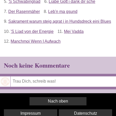
5.
'S Schwabingliad
6.
Liabe Gott i dank dir sche
7.
Der Rasenmäher
8.
Leb'n ma gsund
9.
Sakrament warum steig agrat i in Hundsdreck eini Blues
10.
'S Liad von der Energie
11.
Mei Vadda
12.
Manchmoi Wenn I Aufwach
Noch keine Kommentare
Speichern
Nach oben
Impressum
Datenschutz