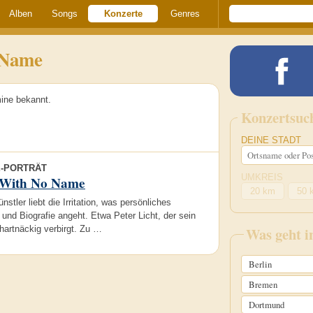
Alben
Songs
Konzerte
Genres
 Name
ine bekannt.
Konzertsuc
DEINE STADT
E-PORTRÄT
UMKREIS
 With No Name
20 km
50 
stler liebt die Irritation, was persönliches
 und Biografie angeht. Etwa Peter Licht, der sein
hartnäckig verbirgt. Zu …
Was geht 
Berlin
Bremen
Dortmund