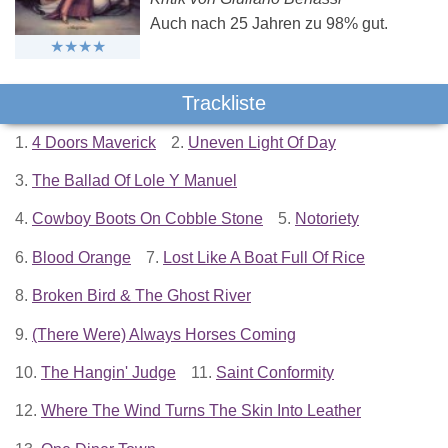
Auch nach 25 Jahren zu 98% gut.
Trackliste
1.
4 Doors Maverick
2.
Uneven Light Of Day
3.
The Ballad Of Lole Y Manuel
4.
Cowboy Boots On Cobble Stone
5.
Notoriety
6.
Blood Orange
7.
Lost Like A Boat Full Of Rice
8.
Broken Bird & The Ghost River
9.
(There Were) Always Horses Coming
10.
The Hangin' Judge
11.
Saint Conformity
12.
Where The Wind Turns The Skin Into Leather