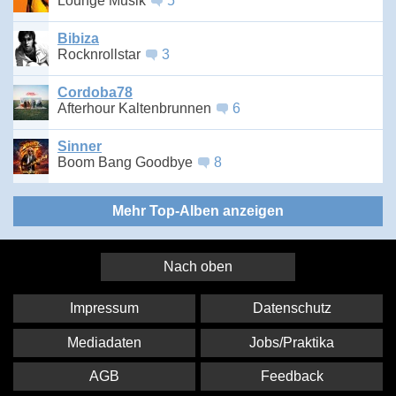
Lounge Musik
5
Bibiza
Rocknrollstar
3
Cordoba78
Afterhour Kaltenbrunnen
6
Sinner
Boom Bang Goodbye
8
Mehr Top-Alben anzeigen
Nach oben
Impressum
Datenschutz
Mediadaten
Jobs/Praktika
AGB
Feedback