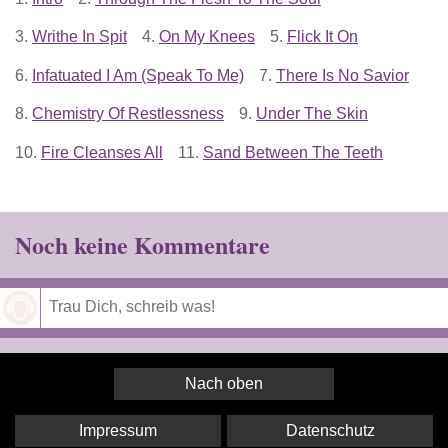
3.
Writhe In Spit
4.
On My Knees
5.
Flick It On
6.
Infatuated I Am (Speak To Me)
7.
There Is No Savior
8.
Chemistry Of Restlessness
9.
Under The Skin
10.
Fire Cleanses All
11.
Sand Between The Teeth
Noch keine Kommentare
Speichern
Nach oben
Impressum
Datenschutz