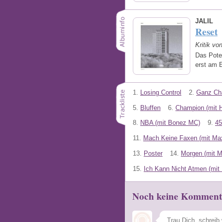
JALIL
Reset
Kritik vo
Das Pote
erst am 
1.
Losing Control
2.
Ganz Cha
5.
Bluffen
6.
Champion (mit 
8.
NBA (mit Bonez MC)
9.
45
11.
Mach Keine Faxen (mit Max
13.
Poster
14.
Morgen (mit 
15.
Ich Kann Nicht Atmen (mit 
Noch keine Komment