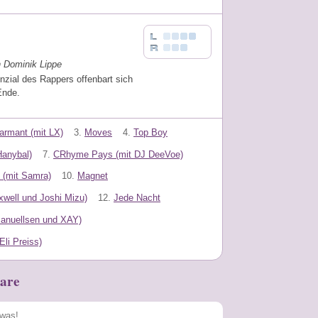
n Dominik Lippe
nzial des Rappers offenbart sich
Ende.
rmant (mit LX)
3.
Moves
4.
Top Boy
Hanybal)
7.
CRhyme Pays (mit DJ DeeVoe)
 (mit Samra)
10.
Magnet
well und Joshi Mizu)
12.
Jede Nacht
Manuellsen und XAY)
Eli Preiss)
are