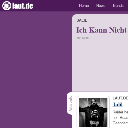
Home
News
Bands
JALIL
Ich Kann Nicht 
auf: Reset
LAUT.D
Jalil
Raider he
nix. Reas
Geändert