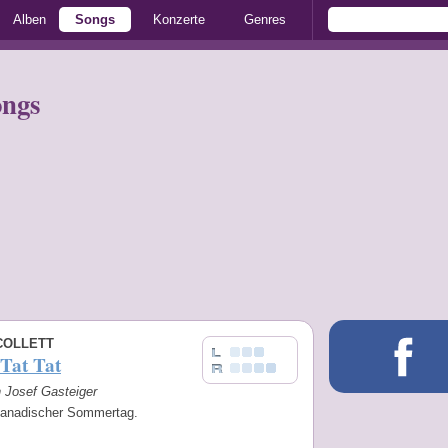
Alben
Songs
Konzerte
Genres
ongs
COLLETT
Tat Tat
n Josef Gasteiger
kanadischer Sommertag.