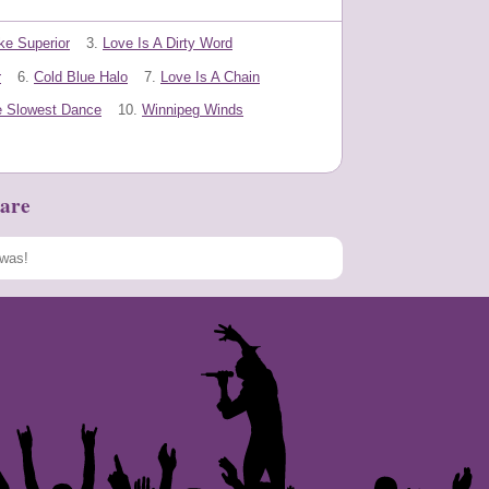
ke Superior
3.
Love Is A Dirty Word
r
6.
Cold Blue Halo
7.
Love Is A Chain
 Slowest Dance
10.
Winnipeg Winds
are
Speichern