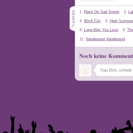
1.
Rave On Sad Songs
2.
La
4.
Bitch City
5.
High Summe
8.
Long May You Love
9.
The
11.
Vanderpool Vanderpool
Noch keine Komment