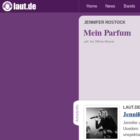
Home
News
Bands
JENNIFER ROSTOCK
Mein Parfum
auf: Ins Offene Messer
LAUT.D
Jennif
Jennifer
Usedom: 
unspekta