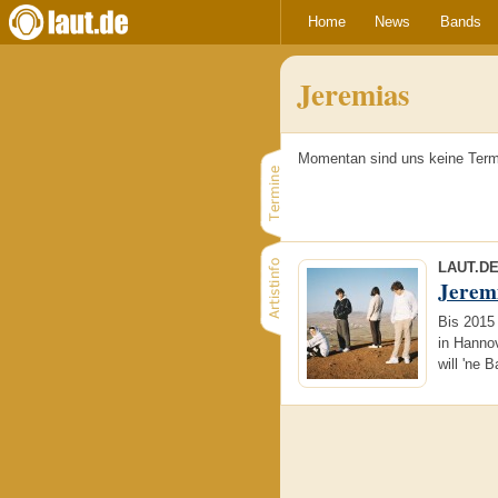
Home
News
Bands
Jeremias
Momentan sind uns keine Term
LAUT.D
Jerem
Bis 2015
in Hanno
will 'ne 