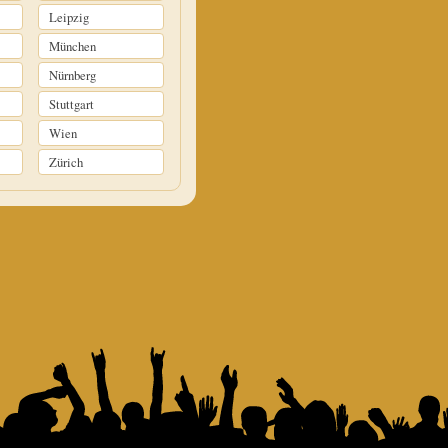
Leipzig
München
Nürnberg
Stuttgart
Wien
Zürich