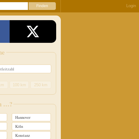
Login
he
km
100 km
250 km
in …?
Hannover
Köln
Konstanz