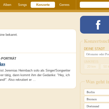
Alben
Songs
Konzerte
Genres
ine bekannt.
Konzertsuc
DEINE STADT
E-PORTRÄT
UMKREIS
ias
20 km
50 
 ist Jeremias Heimbach solo als Singer/Songwriter
ver tätig, dann kommt ihm der Gedanke: "Hey, ich
Band!". Also rekrutiert er …
Was geht 
Berlin
Bremen
Dortmund