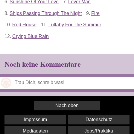
6.
Sunshine Of Your Love
7.
Lover Man
8.
Ships Passing Through The Night
9.
Fire
10.
Red House
11.
Lullaby For The Summer
12.
Crying Blue Rain
Noch keine Kommentare
Speichern
Nach oben
Impressum
Datenschutz
Mediadaten
Jobs/Praktika