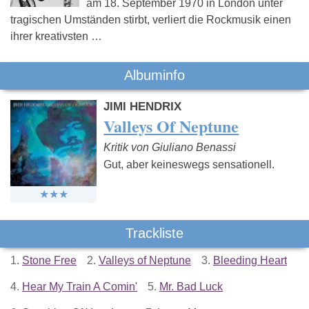
am 18. September 1970 in London unter
tragischen Umständen stirbt, verliert die Rockmusik einen
ihrer kreativsten …
Albuminfo
JIMI HENDRIX
Valleys Of Neptune
Kritik von Giuliano Benassi
Gut, aber keineswegs sensationell.
Trackliste
1.
Stone Free
2.
Valleys of Neptune
3.
Bleeding Heart
4.
Hear My Train A Comin'
5.
Mr. Bad Luck