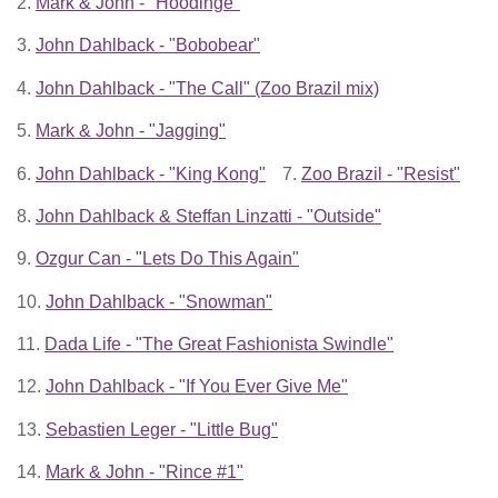
2.
Mark & John - "Hoodinge"
3.
John Dahlback - "Bobobear"
4.
John Dahlback - "The Call" (Zoo Brazil mix)
5.
Mark & John - "Jagging"
6.
John Dahlback - "King Kong"
7.
Zoo Brazil - "Resist"
8.
John Dahlback & Steffan Linzatti - "Outside"
9.
Ozgur Can - "Lets Do This Again"
10.
John Dahlback - "Snowman"
11.
Dada Life - "The Great Fashionista Swindle"
12.
John Dahlback - "If You Ever Give Me"
13.
Sebastien Leger - "Little Bug"
14.
Mark & John - "Rince #1"