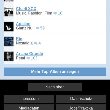
Charli XCX
Music, Fashion, Film
10
Apsilon
Glanz Null
59
Rin
Nostalgia
4
Ariana Grande
Petal
103
Mehr Top-Alben anzeigen
Nach oben
Impressum
Datenschutz
Mediadaten
Jobs/Praktika