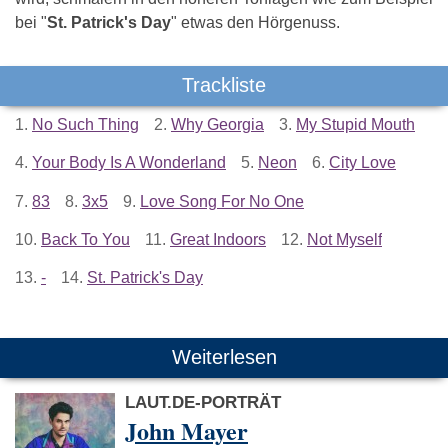
bei "
St. Patrick's Day
" etwas den Hörgenuss.
Trackliste
1.
No Such Thing
2.
Why Georgia
3.
My Stupid Mouth
4.
Your Body Is A Wonderland
5.
Neon
6.
City Love
7.
83
8.
3x5
9.
Love Song For No One
10.
Back To You
11.
Great Indoors
12.
Not Myself
13.
-
14.
St. Patrick's Day
Weiterlesen
LAUT.DE-PORTRÄT
John Mayer