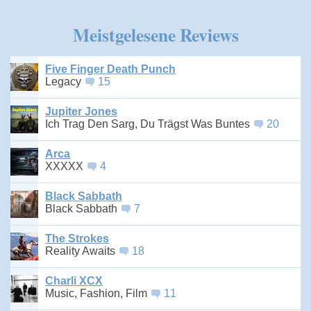
Meistgelesene Reviews
Five Finger Death Punch
Legacy
15
Jupiter Jones
Ich Trag Den Sarg, Du Trägst Was Buntes
20
Arca
XXXXX
4
Black Sabbath
Black Sabbath
7
The Strokes
Reality Awaits
18
Charli XCX
Music, Fashion, Film
11