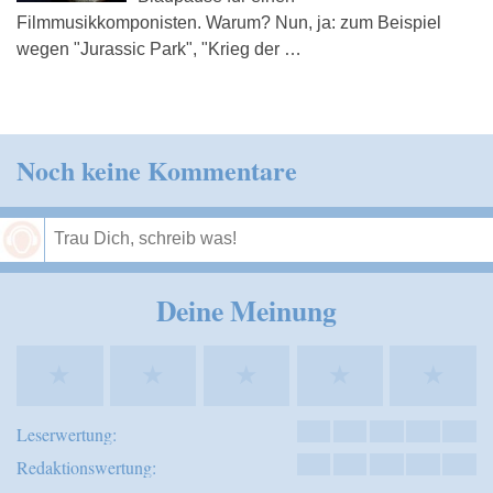
Filmmusikkomponisten. Warum? Nun, ja: zum Beispiel
wegen "Jurassic Park", "Krieg der …
Noch keine Kommentare
Speichern
Deine Meinung
★
★
★
★
★
Leserwertung:
Redaktionswertung: