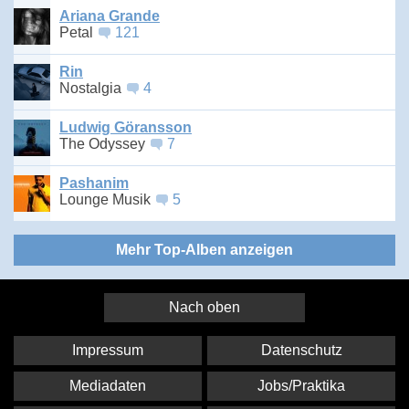
Ariana Grande
Petal
121
Rin
Nostalgia
4
Ludwig Göransson
The Odyssey
7
Pashanim
Lounge Musik
5
Mehr Top-Alben anzeigen
Nach oben
Impressum
Datenschutz
Mediadaten
Jobs/Praktika