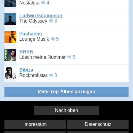
Nostalgia
4
Ludwig Göransson
The Odyssey
8
Pashanim
Lounge Musik
5
BRKN
Lösch meine Nummer
5
Bibiza
Rocknrollstar
3
Mehr Top-Alben anzeigen
Nach oben
Impressum
Datenschutz