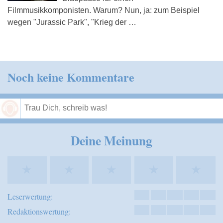
Filmmusikkomponisten. Warum? Nun, ja: zum Beispiel
wegen "Jurassic Park", "Krieg der …
Noch keine Kommentare
Speichern
Deine Meinung
★
★
★
★
★
Leserwertung:
Redaktionswertung: