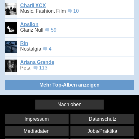
Charli XCX
Music, Fashion, Film
10
Apsilon
Glanz Null
59
Rin
Nostalgia
4
Ariana Grande
Petal
113
Mehr Top-Alben anzeigen
Nach oben
Impressum
Datenschutz
Mediadaten
Jobs/Praktika