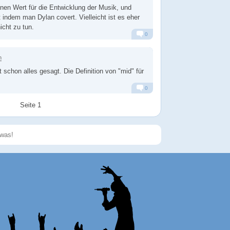
einen Wert für die Entwicklung der Musik, und
 indem man Dylan covert. Vielleicht ist es eher
icht zu tun.
0
Alarm
Antworten
n
 schon alles gesagt. Die Definition von "mid" für
0
Alarm
Antworten
Seite 1
Speichern