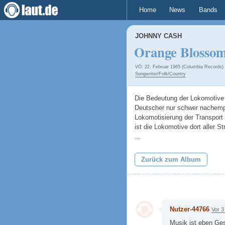
Home
News
Bands
JOHNNY CASH
Orange Blossom
VÖ: 22. Februar 1965 (Columbia Records)
Songwriter/Folk/Country
Die Bedeutung der Lokomotive 
Deutscher nur schwer nachemp
Lokomotisierung der Transport 
ist die Lokomotive dort aller
…
Zurück zum Album
Nutzer-44766
Vor 3
Musik ist eben Ge