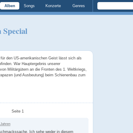
Alben
Songs
Konzerte
Genres
 Special
für den US-amerikanischen Geist lässt sich als
finden. War Hauptergebnis unserer
von Militärgütern an die Fronten des 1. Weltkriegs,
 Strapazen (und Ausbeutung) beim Schienenbau zum
Seite 1
 Jahren
schmackssache. Ich sehe weder in diesem