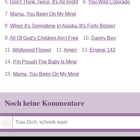
5.
Don't Think Twice, It's All Right
6.
You Wild Colorado
7.
Mama, You Been On My Mind
8.
When It's Springtime In Alaska (It's Forty Below)
9.
All Of God's Children Ain't Free
10.
Danny Boy
11.
Wildwood Flower
12.
Amen
13.
Engine 143
14.
(I'm Proud) The Baby Is Mine
15.
Mama, You Been On My Mind
Noch keine Kommentare
Speichern