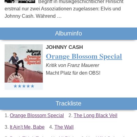
Begriff in musikgeschichtlicher Hinsicht
erstmal nur zwei Assoziationen zugelassen: Elvis und
Johnny Cash. Während …
Albuminfo
JOHNNY CASH
Orange Blossom Special
Kritik von Franz Mauerer
Macht Platz für den OBS!
Trackliste
1.
Orange Blossom Special
2.
The Long Black Veil
3.
It Ain't Me, Babe
4.
The Wall