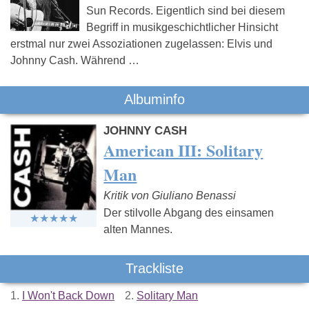
Sun Records. Eigentlich sind bei diesem
Begriff in musikgeschichtlicher Hinsicht
erstmal nur zwei Assoziationen zugelassen: Elvis und
Johnny Cash. Während …
Albuminfo
JOHNNY CASH
American III: Solitary
Man
Kritik von Giuliano Benassi
Der stilvolle Abgang des einsamen
alten Mannes.
Trackliste
1.
I Won't Back Down
2.
Solitary Man