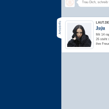
LAUT.D
Juju
Mit 14 ra
26 steht
ihre Freu