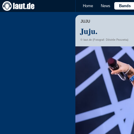
Home
News
Bands
JUJU
Juju.
© laut.de (Fotograf: Désirée Pezzetta)