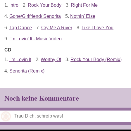
1.
Intro
2.
Rock Your Body
3.
Right For Me
4.
Gone/Girlfriend/ Senorita
5.
Nothin' Else
6.
Tap Dance
7.
Cry Me A River
8.
Like I Love You
9.
I'm Lovin' It - Music Video
CD
1.
I'm Lovin It
2.
Worthy Of
3.
Rock Your Body (Remix)
4.
Senorita (Remix)
Noch keine Kommentare
Speichern