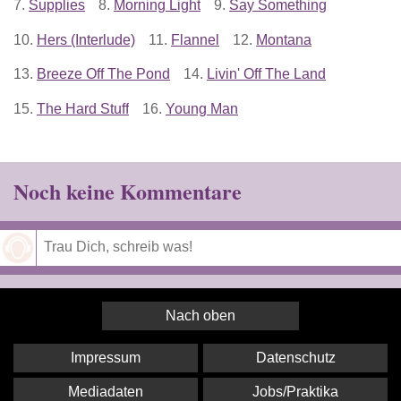
7.
Supplies
8.
Morning Light
9.
Say Something
10.
Hers (Interlude)
11.
Flannel
12.
Montana
13.
Breeze Off The Pond
14.
Livin' Off The Land
15.
The Hard Stuff
16.
Young Man
Noch keine Kommentare
Speichern
Nach oben
Impressum
Datenschutz
Mediadaten
Jobs/Praktika