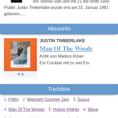
ein Teenie-Star und mit 21 die erste Solo-
Platte: Justin Timberlake wurde erst am 31. Januar 1981
geboren, …
Albuminfo
JUSTIN TIMBERLAKE
Man Of The Woods
Kritik von Markus Kilian
Ein Cocktail mit zu viel Eis.
Trackliste
1.
Filthy
2.
Midnight Summer Jam
3.
Sauce
4.
Man Of The Woods
5.
Higher Higher
6.
Wave