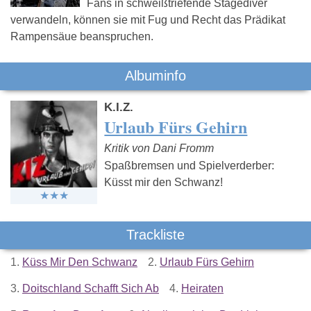
Fans in schweißtriefende Stagediver
verwandeln, können sie mit Fug und Recht das Prädikat
Rampensäue beanspruchen.
Albuminfo
K.I.Z.
Urlaub Fürs Gehirn
Kritik von Dani Fromm
Spaßbremsen und Spielverderber:
Küsst mir den Schwanz!
Trackliste
1.
Küss Mir Den Schwanz
2.
Urlaub Fürs Gehirn
3.
Doitschland Schafft Sich Ab
4.
Heiraten