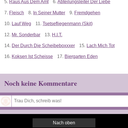
5.
Raus Aus Dem Amt
6.
Abteilungsleiter Der Liebe
7.
Fleisch
8.
In Seiner Mutter
9.
Fremdgehen
10.
Lauf Weg
11.
Tsetsefliegenmann (Skit)
12.
Mr. Sonderbar
13.
H.I.T.
14.
Der Durch Die Scheibeboxxxer
15.
Lach Mich Tot
16.
Koksen Ist Scheisse
17.
Biergarten Eden
Noch keine Kommentare
Speichern
Nach oben