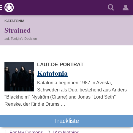
KATATONIA
Strained
auf: Tonight's Decision
LAUT.DE-PORTRÄT
Katatonia
Katatonia beginnen 1987 in Avesta,
Schweden als Duo, bestehend aus Anders
"Blackheim" Nyström (Gitarre) und Jonas "Lord Seth"
Renske, der für die Drums …
Trackliste
1.
For My Demons
2.
I Am Nothing