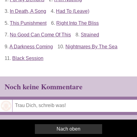
3.
In Death, A Song
4.
Had To (Leave)
5.
This Punishment
6.
Right Into The Bliss
7.
No Good Can Come Of This
8.
Strained
9.
A Darkness Coming
10.
Nightmares By The Sea
11.
Black Session
Noch keine Kommentare
Speichern
Nach oben