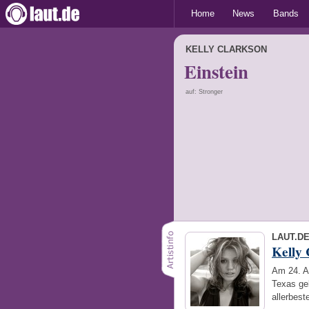
Home
News
Bands
KELLY CLARKSON
Einstein
auf: Stronger
LAUT.D
Kelly 
Am 24. Ap
Texas geb
allerbest