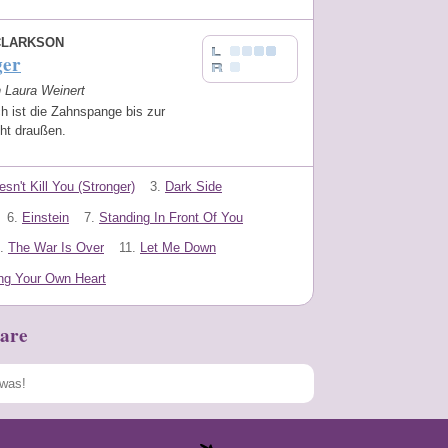
CLARKSON
ger
n Laura Weinert
ch ist die Zahnspange bis zur
ht draußen.
sn't Kill You (Stronger)
3.
Dark Side
6.
Einstein
7.
Standing In Front Of You
.
The War Is Over
11.
Let Me Down
ng Your Own Heart
are
Speichern