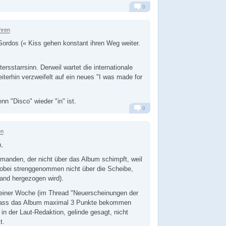
0
Alarm
Antworten
hren
ordos (« Kiss gehen konstant ihren Weg weiter.
rsstarrsinn. Derweil wartet die internationale
erhin verzweifelt auf ein neues "I was made for
n "Disco" wieder "in" ist.
0
Alarm
Antworten
en
,
jemanden, der nicht über das Album schimpft, weil
wobei strenggenommen nicht über die Scheibe,
and hergezogen wird).
 einer Woche (im Thread "Neuerscheinungen der
dass das Album maximal 3 Punkte bekommen
in der Laut-Redaktion, gelinde gesagt, nicht
t.