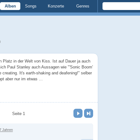
Alben
Songs
Konzerte
Genres
)
n Platz in der Welt von Kiss. Ist auf Dauer ja auch
 sich Paul Stanley auch Aussagen wie "'Sonic Boom'
re creating. It's earth-shaking and deafening!" selber
ppt aber nur im etwas …
Vor
Letzte Seite
Seite 1
7 Jahren