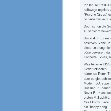
Ich bin seit fast 
halbwegs objektiv 
"Psycho Circus" ge
Scheibe war echt s
Doch schon die So
zu schlecht bewert
Um ehrlich zu sein
positiven Sinne. I
diese Leistung nic
böse gewesen, da s
Konzerte, Shirts, Al
Was für eine KISS-
Lieder reinhören. 
härter als Peter, 
aber es gibt schli
Modern DD: super N
Russian R.: dauert
Never E.: Klassisc
ersten Mal gehört, 
Yes I know: Gute
ein "happy song"