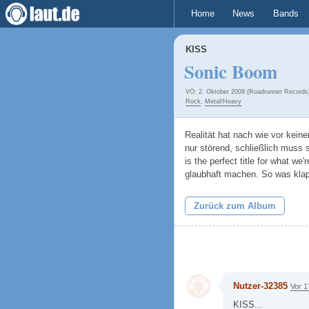
Home
News
Bands
KISS
Sonic Boom
VÖ: 2. Oktober 2009 (Roadrunner Records
Rock
,
Metal/Heavy
Realität hat nach wie vor keine
nur störend, schließlich muss
is the perfect title for what we'
glaubhaft machen. So was kla
Zurück zum Album
Nutzer-32385
Vor 1
KISS...