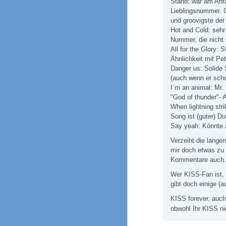
Stand: war am Anfa
Lieblingsnummer. G
und groovigste der
Hot and Cold: sehr 
Nummer, die nicht 
All for the Glory:
Ähnlichkeit mit Pet
Danger us: Solide 
(auch wenn er sch
I`m an animal: Mr.
"God of thunder"- 
When lightning st
Song ist (guter) Du
Say yeah: Könnte a
Verzeiht die langen
mir doch etwas zu 
Kommentare auch.
Wer KISS-Fan ist, 
gibt doch einige (
KISS forever, auch
obwohl Ihr KISS ni