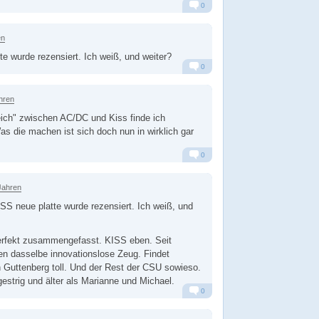
0
Alarm
Antworten
en
te wurde rezensiert. Ich weiß, und weiter?
0
Alarm
Antworten
hren
leich" zwischen AC/DC und Kiss finde ich
as die machen ist sich doch nun in wirklich gar
0
Alarm
Antworten
Jahren
S neue platte wurde rezensiert. Ich weiß, und
erfekt zusammengefasst. KISS eben. Seit
en dasselbe innovationslose Zeug. Findet
 Guttenberg toll. Und der Rest der CSU sowieso.
gestrig und älter als Marianne und Michael.
0
Alarm
Antworten