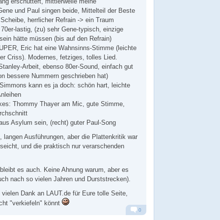
ng erschüttert, mittlerweile meine
ene und Paul singen beide, Mittelteil der Beste
 Scheibe, herrlicher Refrain -> ein Traum
70er-lastig, (zu) sehr Gene-typisch, einzige
sein hätte müssen (bis auf den Refrain)
 SUPER, Eric hat eine Wahnsinns-Stimme (leichte
er Criss). Modernes, fetziges, tolles Lied.
Stanley-Arbeit, ebenso 80er-Sound, einfach gut
on bessere Nummern geschrieben hat)
 Simmons kann es ja doch: schön hart, leichte
Anleihen
rikes: Thommy Thayer am Mic, gute Stimme,
rchschnitt
us Asylum sein, (recht) guter Paul-Song
, langen Ausführungen, aber die Plattenkritik war
seicht, und die praktisch nur verarschenden
bleibt es auch. Keine Ahnung warum, aber es
auch nach so vielen Jahren und Durststrecken).
 vielen Dank an LAUT.de für Eure tolle Seite,
cht "verkiefeln" könnt
0