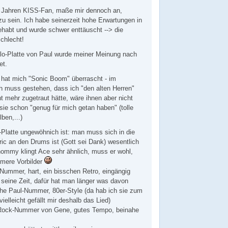
30 Jahren KISS-Fan, maße mir dennoch an,
zu sein. Ich habe seinerzeit hohe Erwartungen in
habt und wurde schwer enttäuscht --> die
chlecht!
lo-Platte von Paul wurde meiner Meinung nach
et.
 hat mich "Sonic Boom" überrascht - im
ch muss gestehen, dass ich "den alten Herren"
ht mehr zugetraut hätte, wäre ihnen aber nicht
ie schon "genug für mich getan haben" (tolle
ben,...)
Platte ungewöhnich ist: man muss sich in die
Eric an den Drums ist (Gott sei Dank) wesentlich
Thommy klingt Ace sehr ähnlich, muss er wohl,
mmere Vorbilder
ummer, hart, ein bisschen Retro, eingängig
 seine Zeit, dafür hat man länger was davon
he Paul-Nummer, 80er-Style (da hab ich sie zum
vielleicht gefällt mir deshalb das Lied)
 Rock-Nummer von Gene, gutes Tempo, beinahe