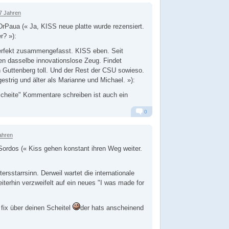
Alarm
Antworten
7 Jahren
rPaua (« Ja, KISS neue platte wurde rezensiert.
r? »):
erfekt zusammengefasst. KISS eben. Seit
en dasselbe innovationslose Zeug. Findet
 Guttenberg toll. Und der Rest der CSU sowieso.
estrig und älter als Marianne und Michael. »):
cheite" Kommentare schreiben ist auch ein
0
Alarm
Antworten
ahren
ordos (« Kiss gehen konstant ihren Weg weiter.
rsstarrsinn. Derweil wartet die internationale
erhin verzweifelt auf ein neues "I was made for
 fix über deinen Scheitel
der hats anscheinend