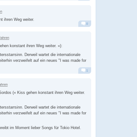
Alarm
Antworten
en
t ihren Weg weiter.
0
Alarm
Antworten
Jahren
hen konstant ihren Weg weiter. »):
rsstarrsinn. Derweil wartet die internationale
erhin verzweifelt auf ein neues "I was made for
1
Alarm
Antworten
ahren
ordos (« Kiss gehen konstant ihren Weg weiter.
rsstarrsinn. Derweil wartet die internationale
erhin verzweifelt auf ein neues "I was made for
eibt im Moment lieber Songs für Tokio Hotel.