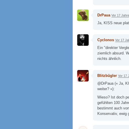
DrPaua
Vor 17 Jahr
Ja, KISS neue plat
Cyclonos
Vor 17 Ja
Ein "direkter Verg
ziemlich absurd. W
nichts ähnlich.
Blitzbügler
Vor 17 
@DrPaua (« Ja, KIS
weiter? »):
Wieso? Ist doch p
gefühlten 100 Jahr
bestimmt auch von
Konservativ, ewig 