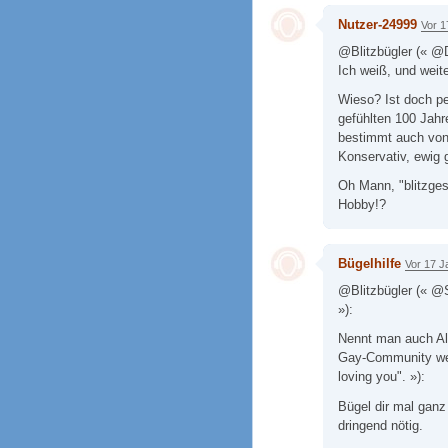
Nutzer-24999
Vor 1
@Blitzbügler (« @D
Ich weiß, und weite
Wieso? Ist doch p
gefühlten 100 Jahr
bestimmt auch von
Konservativ, ewig g
Oh Mann, "blitzges
Hobby!?
Bügelhilfe
Vor 17 J
@Blitzbügler (« @S
»):
Nennt man auch Alte
Gay-Community weit
loving you". »):
Bügel dir mal ganz
dringend nötig.