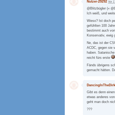
Nutzer-29292
Vor 1
@Blitzbügler (« @D
Ich weiß, und weite
Wieso? Ist doch p
gefühlten 100 Jahr
bestimmt auch von
Konservativ, ewig g
Ne, das ist der CS
ACDC, gegen sie v
haben. Satanische 
reicht fürs erste
Fänds übrigens sc
gemacht hätten. Da
DancingInTheDir
Gibt es denn eine
etwas anderes von
geht man doch nic
???