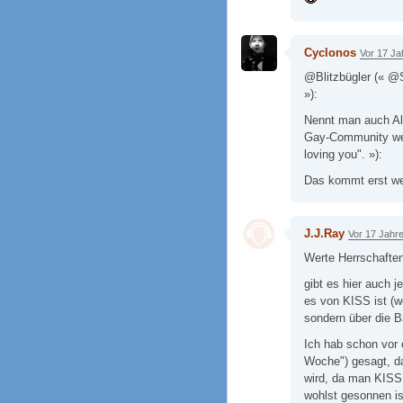
Cyclonos
Vor 17 Ja
@Blitzbügler (« @S
»):
Nennt man auch Alte
Gay-Community weit
loving you". »):
Das kommt erst wen
J.J.Ray
Vor 17 Jahr
Werte Herrschaften
gibt es hier auch 
es von KISS ist (
sondern über die B
Ich hab schon vor
Woche") gesagt, 
wird, da man KISS 
wohlst gesonnen is