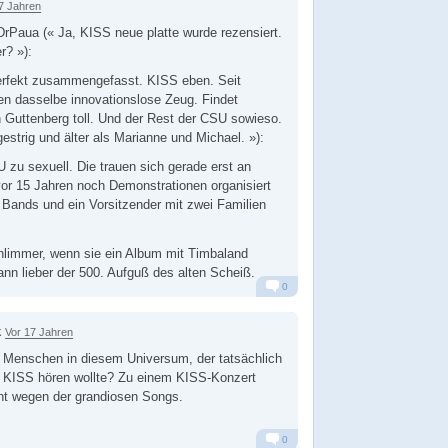
7 Jahren
rPaua (« Ja, KISS neue platte wurde rezensiert.
r? »):
erfekt zusammengefasst. KISS eben. Seit
en dasselbe innovationslose Zeug. Findet
 Guttenberg toll. Und der Rest der CSU sowieso.
estrig und älter als Marianne und Michael. »):
U zu sexuell. Die trauen sich gerade erst an
or 15 Jahren noch Demonstrationen organisiert
Bands und ein Vorsitzender mit zwei Familien
hlimmer, wenn sie ein Album mit Timbaland
nn lieber der 500. Aufguß des alten Scheiß.
0
Alarm
Antworten
k
Vor 17 Jahren
n Menschen in diesem Universum, der tatsächlich
 KISS hören wollte? Zu einem KISS-Konzert
ht wegen der grandiosen Songs.
0