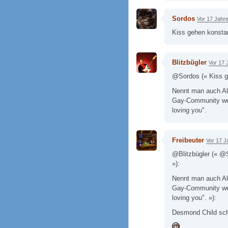
Sordos
Vor 17 Jahr
Kiss gehen konstan
Blitzbügler
Vor 17 
@Sordos (« Kiss ge
Nennt man auch Alte
Gay-Community weit
loving you".
Freibeuter
Vor 17 J
@Blitzbügler (« @S
»):
Nennt man auch Alte
Gay-Community weit
loving you". »):
Desmond Child schr