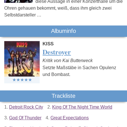
diese Aussage in einer Konzerthalle um die
Ohren gehauen bekommt, weiß, dass ihm gleich zwei
Selbstdarsteller …
Albuminfo
KISS
Destroyer
Kritik von Kai Butterweck
Setzte Maßstäbe in Sachen Opulenz
und Bombast.
Trackliste
1.
Detroit Rock City
2.
King Of The Night Time World
3.
God Of Thunder
4.
Great Expectations