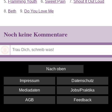
5.
Flamming Youth
6.
Sweet Pain
7.
Shout It Out Loud
8.
Beth
9.
Do You Love Me
Noch keine Kommentare
Speichern
Nach oben
Impressum
Datenschutz
Mediadaten
Jobs/Praktika
AGB
Feedback