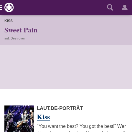
KISS
Sweet Pain
auf: Destroyer
LAUT.DE-PORTRÄT
Kiss
"You want the best? You got the best!" Wer