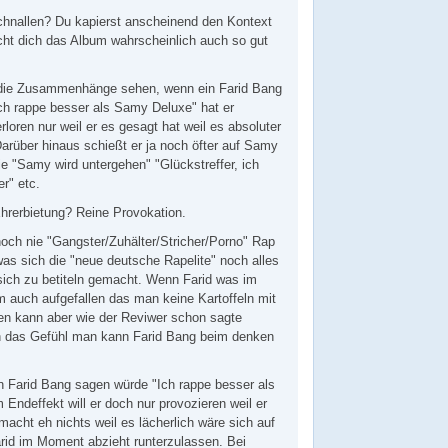
hnallen? Du kapierst anscheinend den Kontext
icht dich das Album wahrscheinlich auch so gut
die Zusammenhänge sehen, wenn ein Farid Bang
Ich rappe besser als Samy Deluxe" hat er
rloren nur weil er es gesagt hat weil es absoluter
arüber hinaus schießt er ja noch öfter auf Samy
e "Samy wird untergehen" "Glückstreffer, ich
r" etc.
hrerbietung? Reine Provokation.
ch nie "Gangster/Zuhälter/Stricher/Porno" Rap
as sich die "neue deutsche Rapelite" noch alles
 sich zu betiteln gemacht. Wenn Farid was im
m auch aufgefallen das man keine Kartoffeln mit
en kann aber wie der Reviwer schon sagte
 das Gefühl man kann Farid Bang beim denken
n Farid Bang sagen würde "Ich rappe besser als
 Endeffekt will er doch nur provozieren weil er
cht eh nichts weil es lächerlich wäre sich auf
rid im Moment abzieht runterzulassen. Bei