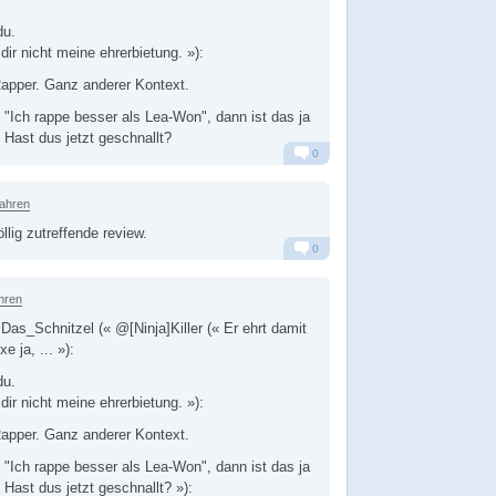
du.
 dir nicht meine ehrerbietung. »):
Rapper. Ganz anderer Kontext.
: "Ich rappe besser als Lea-Won", dann ist das ja
 Hast dus jetzt geschnallt?
0
Alarm
Antworten
Jahren
llig zutreffende review.
0
Alarm
Antworten
hren
Das_Schnitzel (« @[Ninja]Killer (« Er ehrt damit
e ja, ... »):
du.
 dir nicht meine ehrerbietung. »):
Rapper. Ganz anderer Kontext.
: "Ich rappe besser als Lea-Won", dann ist das ja
 Hast dus jetzt geschnallt? »):