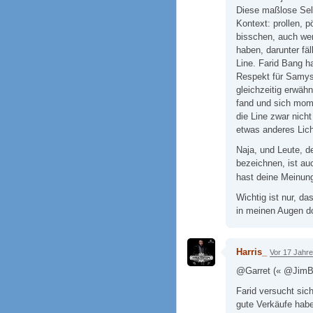
Diese maßlose Sel
Kontext: prollen, p
bisschen, auch wen
haben, darunter fä
Line. Farid Bang ha
Respekt für Samys
gleichzeitig erwähn
fand und sich mom
die Line zwar nich
etwas anderes Lich
Naja, und Leute, de
bezeichnen, ist au
hast deine Meinung
Wichtig ist nur, da
in meinen Augen do
Harris_
Vor 17 Jahr
@Garret (« @JimB
Farid versucht sic
gute Verkäufe hab