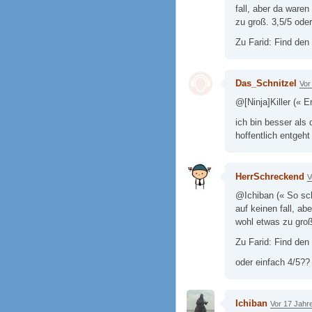
fall, aber da ware
zu groß. 3,5/5 oder
Zu Farid: Find den
Das_Schnitzel
Vor
@[Ninja]Killer (« E
ich bin besser als 
hoffentlich entgeht
HerrSchreckend
V
@Ichiban (« So sch
auf keinen fall, a
wohl etwas zu groß.
Zu Farid: Find den 
oder einfach 4/5??
Ichiban
Vor 17 Jahr