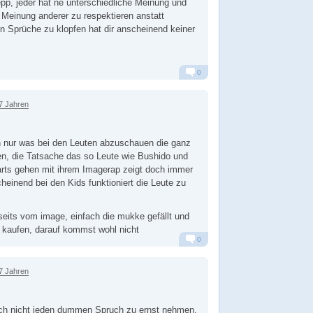
pp, jeder hat ne unterschiedliche Meinung und
Meinung anderer zu respektieren anstatt
n Sprüche zu klopfen hat dir anscheinend keiner
0
Alarm
Antworten
7 Jahren
h nur was bei den Leuten abzuschauen die ganz
en, die Tatsache das so Leute wie Bushido und
arts gehen mit ihrem Imagerap zeigt doch immer
heinend bei den Kids funktioniert die Leute zu
seits vom image, einfach die mukke gefällt und
r kaufen, darauf kommst wohl nicht
0
Alarm
Antworten
7 Jahren
auch nicht jeden dummen Spruch zu ernst nehmen.