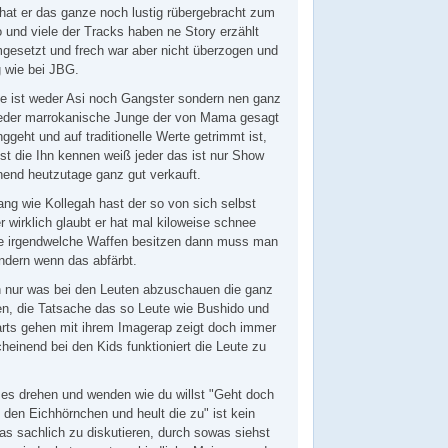
at er das ganze noch lustig rübergebracht zum
o und viele der Tracks haben ne Story erzählt
gesetzt und frech war aber nicht überzogen und
g wie bei JBG.
e ist weder Asi noch Gangster sondern nen ganz
 jeder marrokanische Junge der von Mama gesagt
geht und auf traditionelle Werte getrimmt ist,
st die Ihn kennen weiß jeder das ist nur Show
nend heutzutage ganz gut verkauft.
g wie Kollegah hast der so von sich selbst
r wirklich glaubt er hat mal kiloweise schnee
de irgendwelche Waffen besitzen dann muss man
ndern wenn das abfärbt.
h nur was bei den Leuten abzuschauen die ganz
en, die Tatsache das so Leute wie Bushido und
arts gehen mit ihrem Imagerap zeigt doch immer
heinend bei den Kids funktioniert die Leute zu
es drehen und wenden wie du willst "Geht doch
u den Eichhörnchen und heult die zu" ist kein
s sachlich zu diskutieren, durch sowas siehst