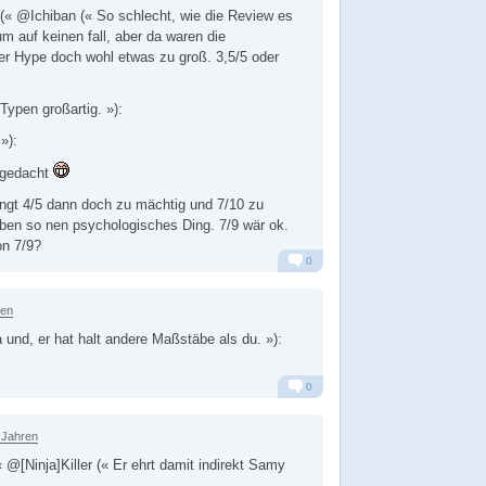
« @Ichiban (« So schlecht, wie die Review es
m auf keinen fall, aber da waren die
er Hype doch wohl etwas zu groß. 3,5/5 oder
Typen großartig. »):
»):
 gedacht
lingt 4/5 dann doch zu mächtig und 7/10 zu
eben so nen psychologisches Ding. 7/9 wär ok.
on 7/9?
0
Alarm
Antworten
ren
a und, er hat halt andere Maßstäbe als du. »):
0
Alarm
Antworten
 Jahren
@[Ninja]Killer (« Er ehrt damit indirekt Samy