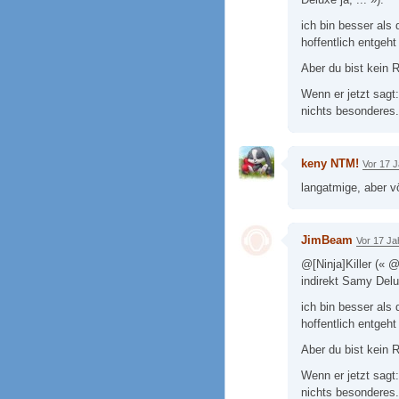
ich bin besser als 
hoffentlich entgeht
Aber du bist kein 
Wenn er jetzt sagt
nichts besonderes.
keny NTM!
Vor 17 
langatmige, aber vö
JimBeam
Vor 17 Ja
@[Ninja]Killer (« @
indirekt Samy Delux
ich bin besser als 
hoffentlich entgeht
Aber du bist kein 
Wenn er jetzt sagt
nichts besonderes.