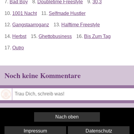
7.
Bad Boy
8.
Doubletime Freestyle
9.
30,3
10.
1001 Nacht
11.
Selfmade Hustler
12.
Gangstaarroganz
13.
Halftime Freestyle
14.
Herbst
15.
Ghettobusiness
16.
Bis Zum Tag
17.
Outro
Noch keine Kommentare
Speichern
Nach oben
Impressum
Datenschutz