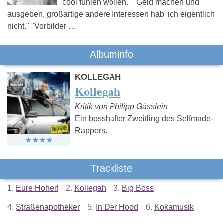
cool fühlen wollen." "Geld machen und
ausgeben, großartige andere Interessen hab' ich eigentlich
nicht." "Vorbilder …
Albuminfo
KOLLEGAH
Kollegah
Kritik von Philipp Gässlein
Ein bosshafter Zweitling des Selfmade-
Rappers.
Trackliste
1.
Eure Hoheit
2.
Kollegah
3.
Big Boss
4.
Straßenapotheker
5.
In Der Hood
6.
Kokamusik