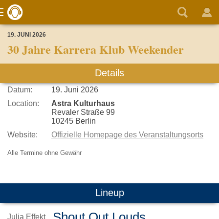
19. JUNI 2026
30 Jahre Karrera Klub Weekender
Details
Datum:
19. Juni 2026
Location:
Astra Kulturhaus
Revaler Straße 99
10245 Berlin
Website:
Offizielle Homepage des Veranstaltungsorts
Alle Termine ohne Gewähr
Lineup
Shout Out Louds
Julia Effekt