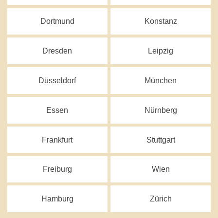
Dortmund
Konstanz
Dresden
Leipzig
Düsseldorf
München
Essen
Nürnberg
Frankfurt
Stuttgart
Freiburg
Wien
Hamburg
Zürich