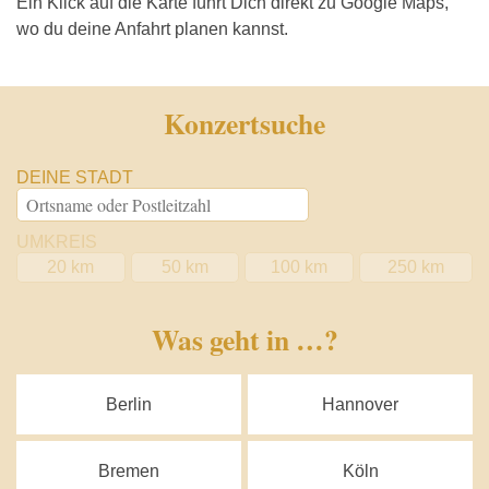
Ein Klick auf die Karte führt Dich direkt zu Google Maps,
wo du deine Anfahrt planen kannst.
Konzertsuche
DEINE STADT
UMKREIS
20 km
50 km
100 km
250 km
Was geht in …?
Berlin
Hannover
Bremen
Köln