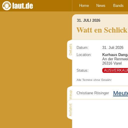
Home
News
Bands
31. JULI 2026
Watt en Schlick
Datum:
31. Juli 2026
Location:
Kurhaus Dang
An der Rennwe
26316 Varel
Status:
AUSVERKAU
Alle Termine ohne Gewähr
Meut
Christiane Rösinger