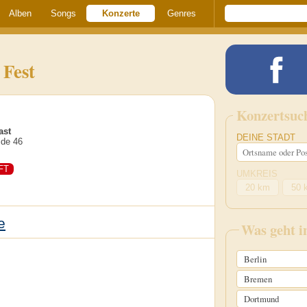
Alben
Songs
Konzerte
Genres
 Fest
Konzertsuc
ast
DEINE STADT
ide 46
FT
UMKREIS
20 km
50 
e
Was geht 
Berlin
Bremen
Dortmund