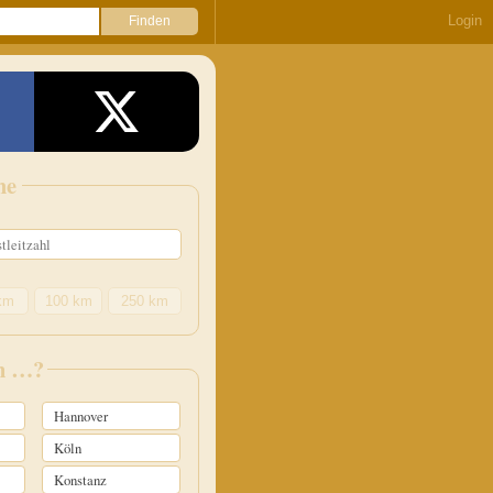
Login
he
km
100 km
250 km
in …?
Hannover
Köln
Konstanz