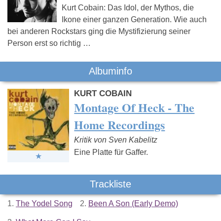
Kurt Cobain: Das Idol, der Mythos, die
Ikone einer ganzen Generation. Wie auch
bei anderen Rockstars ging die Mystifizierung seiner
Person erst so richtig …
Albuminfo
KURT COBAIN
Montage Of Heck - The
Home Recordings
Kritik von Sven Kabelitz
Eine Platte für Gaffer.
Trackliste
1.
The Yodel Song
2.
Been A Son (Early Demo)