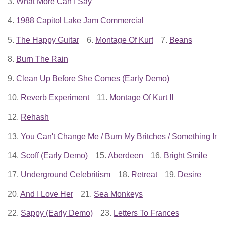
3.
What More Can I Say
4.
1988 Capitol Lake Jam Commercial
5.
The Happy Guitar
6.
Montage Of Kurt
7.
Beans
8.
Burn The Rain
9.
Clean Up Before She Comes (Early Demo)
10.
Reverb Experiment
11.
Montage Of Kurt II
12.
Rehash
13.
You Can't Change Me / Burn My Britches / Something In
14.
Scoff (Early Demo)
15.
Aberdeen
16.
Bright Smile
17.
Underground Celebritism
18.
Retreat
19.
Desire
20.
And I Love Her
21.
Sea Monkeys
22.
Sappy (Early Demo)
23.
Letters To Frances